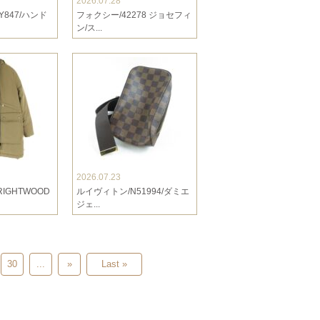
2026.07.28
CY847/ハンド
フォクシー/42278 ジョセフィ
ン/ス...
2026.07.23
IGHTWOOD
ルイヴィトン/N51994/ダミエ
ジェ...
30
...
»
Last »