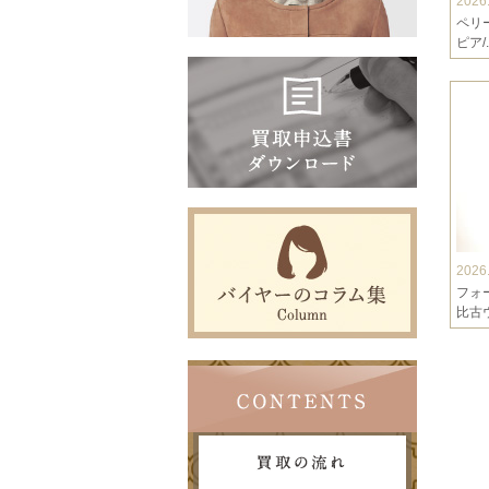
2026
ペリー
ピア/..
2026
フォ
比古ウ