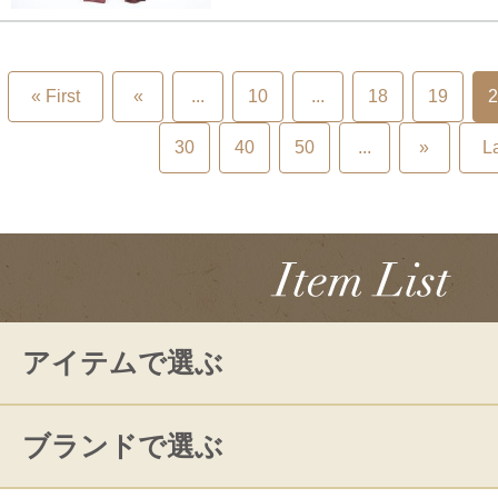
« First
«
...
10
...
18
19
2
30
40
50
...
»
La
アイテムで選ぶ
ブランドで選ぶ