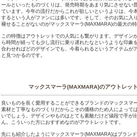
ールといったものづくりは、発売時期をあまり気にさせない
ています。今年の流行だからこれが欲しいというよりは、今
するという人がファンには多いです。そして、そのお気に入
褪せることがないのがマックスマーラ(MAXMARA)の最大の
この特徴はアウトレットでの人気にも繋がります。デザイン
ら時間が経っても少し流行に乗り遅れたなというような印象
合わせればどのデザインでも、今着られるというアイテムが
と見つかるのです。
マックスマーラ(MAXMARA)のアウトレ
良いものを長く愛用することができるブランドのマックスマーラ
素材と丁寧なものづくりだからこその価格のため人によって
いでしょう。デザインやものはとても素敵だけど値段で手が
ん。こういった方におすすめなのがアウトレットです。
先にも紹介したようにマックスマーラ(MAXMARA)はブラ