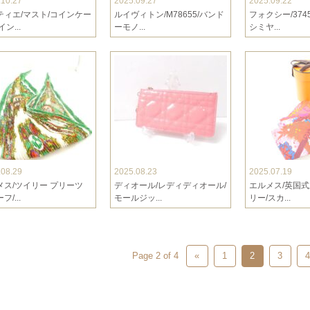
.10.27
2025.09.27
2025.09.22
ティエ/マスト/コインケー
ルイヴィトン/M78655/バンド
フォクシー/374
ン...
ーモノ...
シミヤ...
.08.29
2025.08.23
2025.07.19
メス/ツイリー プリーツ
ディオール/レディディオール/
エルメス/英国式
/...
モールジッ...
リー/スカ...
Page 2 of 4
«
1
2
3
4