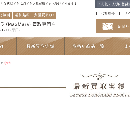
！どんな状態でも､1点でも大量買取でもお受けできます！
会社概要
サ
17:00(平日)
>
小物