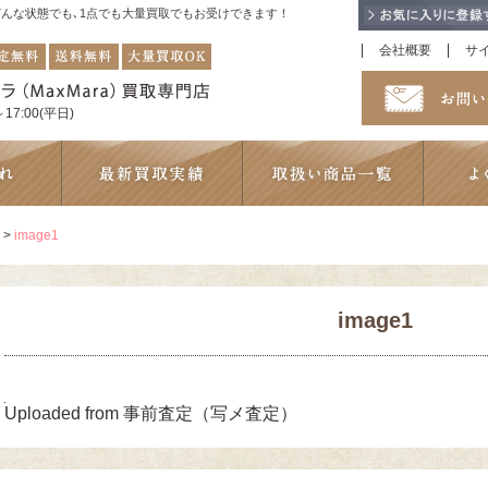
！どんな状態でも､1点でも大量買取でもお受けできます！
会社概要
サ
17:00(平日)
>
image1
image1
Uploaded from 事前査定（写メ査定）