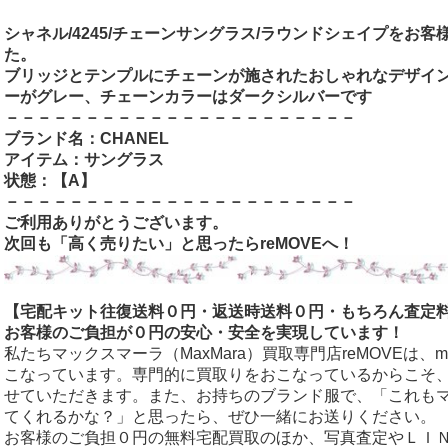
シャネル/4245/チェーンサングラス/ラウンドシェイプをお
た。
ブリッジとテンプルにチェーンが施されたおしゃれなデザイ
ーがグレー、チェーンカラーはダークシルバーです
－－－－－－－－－－－－－－－－－－－－－－
ブランド名：CHANEL
アイテム：サングラス
状態：【A
】
－－－－－－－－－－－－－－－－－－－－－－
ご利用ありがとうございます。
次回も「高く売りたい」と思ったらreMOVEへ！
【宅配キット往復送料０円・返送時送料０円・もちろん査定
お客様のご負担が０円の安心・安全を実現しています！
私たちマックスマーラ（MaxMara）買取専門店reMOVEは、
こなっています。専門的に買取りをおこなっているからこそ
せていただきます。また、お持ちのブランド服で、「これも
てくれるかな？」と思ったら、ぜひ一緒にお送りください。
お客様のご負担０円の無料宅配買取のほか、写真査定やＬＩ