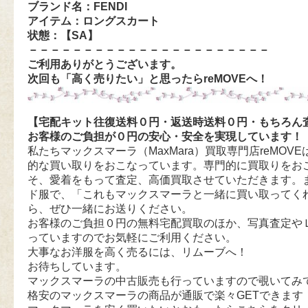
ブランド名：FENDI
アイテム：ロングスカート
状態：【SA
】
－－－－－－－－－－－－－－－－－－－－－－
ご利用ありがとうございます。
次回も「高く売りたい」と思ったらreMOVEへ！
【宅配キット往復送料０円・返送時送料０円・もちろん
お客様のご負担が０円の安心・安全を実現しています！
私たちマックスマーラ（MaxMara）買取専門店reMOVEは
的な買い取りをおこなっています。専門的に買取りをお
そ、愛着をもって査定、高価買取させていただきます。
ド服で、「これもマックスマーラと一緒に買い取ってく
ら、ぜひ一緒にお送りください。
お客様のご負担０円の無料宅配買取のほか、写真査定や
っていますのでお気軽にご利用ください。
大事なお洋服を高く売るには、リムーブへ！
お待ちしています。
マックスマーラの中古販売も行っていますので覗いてみ
格安のマックスマーラの商品が通販で楽々GETできます