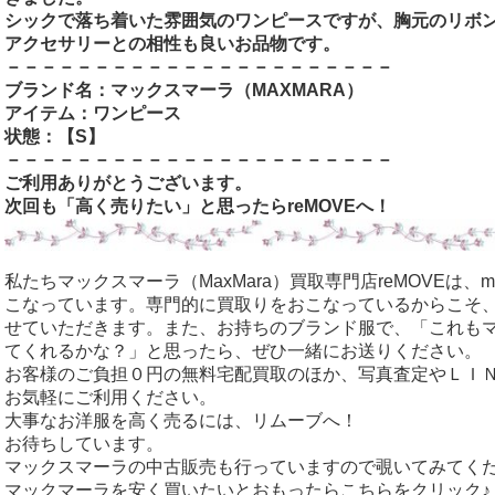
シックで落ち着いた雰囲気のワンピースですが、胸元のリボ
アクセサリーとの相性も良いお品物です。
－－－－－－－－－－－－－－－－－－－－－－
ブランド名：
マックスマーラ（MAXMARA
）
アイテム：ワンピース
状態：【S
】
－－－－－－－－－－－－－－－－－－－－－－
ご利用ありがとうございます。
次回も「高く売りたい」と思ったらreMOVEへ！
私たちマックスマーラ（MaxMara）買取専門店reMOVEは、
こなっています。専門的に買取りをおこなっているからこそ
せていただきます。また、お持ちのブランド服で、「これも
てくれるかな？」と思ったら、ぜひ一緒にお送りください。
お客様のご負担０円の無料宅配買取のほか、写真査定やＬＩ
お気軽にご利用ください。
大事なお洋服を高く売るには、リムーブへ！
お待ちしています。
マックスマーラの中古販売も行っていますので覗いてみてく
マックマーラを安く買いたいとおもったらこちらをクリック♪