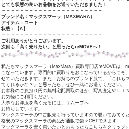
とても状態の良いお品物をお送りいただきました！
－－－－－－－－－－－－－－－－－－－－－－
ブランド名：マックスマーラ
（MAXMARA
）
アイテム：コート
状態：【A
】
－－－－－－－－－－－－－－－－－－－－－－
ご利用ありがとうございます。
次回も「高く売りたい」と思ったらreMOVEへ！
私たちマックスマーラ（MaxMara）買取専門店reMOVEは、
こなっています。専門的に買取りをおこなっているからこそ
せていただきます。また、お持ちのブランド服で、「これも
てくれるかな？」と思ったら、ぜひ一緒にお送りください。
お客様のご負担０円の無料宅配買取のほか、写真査定やＬＩ
お気軽にご利用ください。
大事なお洋服を高く売るには、リムーブへ！
お待ちしています。
マックスマーラの中古販売も行っていますので覗いてみてく
格安のマックスマーラの商品が通販で楽々GETできます！
マックマーラを安く買いたいとおもったらこちらをクリック♪