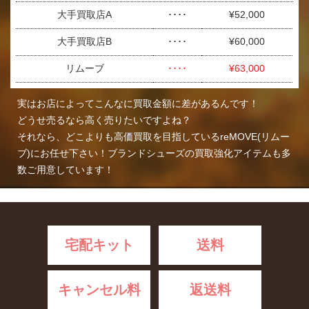
大手買取店A
････
¥52,000
大手買取店B
････
¥60,000
リムーブ
････
¥63,000
実はお店によってこんなに買取金額に差があるんです！
どうせ売るなら高く売りたいですよね？
それなら、どこよりも高価買取を目指しているreMOVE(リムー
ブ)にお任せ下さい！ブランドシューズの買取強化アイテムも多
数ご用意しています！
宅配キット
送料
キャンセル料
返送料