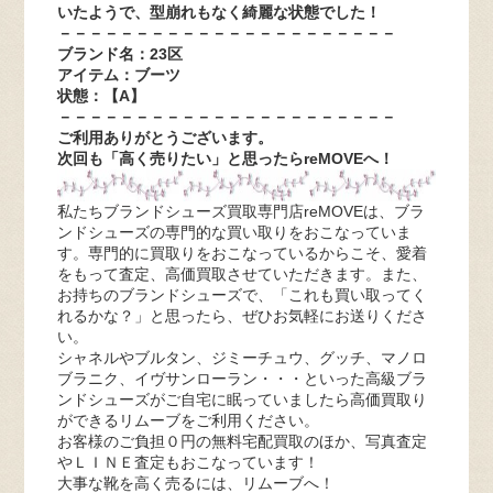
いたようで、型崩れもなく綺麗な状態でした！
－－－－－－－－－－－－－－－－－－－－－－
ブランド名：23区
アイテム：ブーツ
状態：【A
】
－－－－－－－－－－－－－－－－－－－－－－
ご利用ありがとうございます。
次回も「高く売りたい」と思ったらreMOVEへ！
私たちブランドシューズ買取専門店reMOVEは、ブラ
ンドシューズの専門的な買い取りをおこなっていま
す。専門的に買取りをおこなっているからこそ、愛着
をもって査定、高価買取させていただきます。また、
お持ちのブランドシューズで、「これも買い取ってく
れるかな？」と思ったら、ぜひお気軽にお送りくださ
い。
シャネルやブルタン、ジミーチュウ、グッチ、マノロ
ブラニク、イヴサンローラン・・・といった高級ブラ
ンドシューズがご自宅に眠っていましたら高価買取り
ができるリムーブをご利用ください。
お客様のご負担０円の無料宅配買取のほか、写真査定
やＬＩＮＥ査定もおこなっています！
大事な靴を高く売るには、リムーブへ！